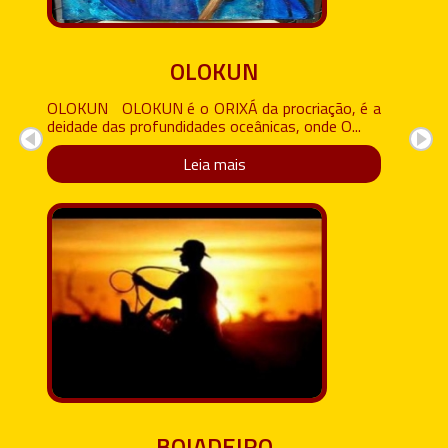
OLOKUN
OLOKUN OLOKUN é o ORIXÁ da procriação, é a
deidade das profundidades oceânicas, onde O...
Leia mais
BOIADEIRO