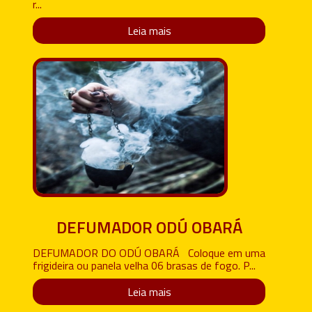
r...
Leia mais
DEFUMADOR ODÚ OBARÁ
DEFUMADOR DO ODÚ OBARÁ Coloque em uma
frigideira ou panela velha 06 brasas de fogo. P...
Leia mais