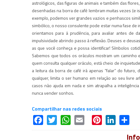
astrológicos, das figuras de animais e também das flores
desenhadas na borra de café lembram muitas vezes (e is
exemplo, podemos ver grandes vazios e penhascos similar
simbólico, o nosso consulente pode estar numa fase de in
orientamos para á prudência, para avaliar antes de d
impulsividade abrindo passo á reflexão. Deuses e deusas
as que você conheça e possa identificar! Símbolos cotid
Sabemos que todos os oráculos mostram um caminho e 
quem consulta qualquer oráculo, está cheio de inquietud
a leitura da borra de café irá apenas “falar” do futuro
qualquer, limita o ser humano em relação ao seu livre a
casos não ajuda em nada e sim atrapalha a inteligênci
nunca vender sonhos.
Compartilhar nas redes sociais
Facebook
Twitter
WhatsApp
Email
Pinteres
Linke
Sh
Inf