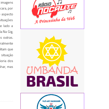
s imagens
cara, por
e aspecto
situações
de lado a
a Na Gig,
s outras.
ralmente
ditam que
 situação
ioria dos
nhar, mas