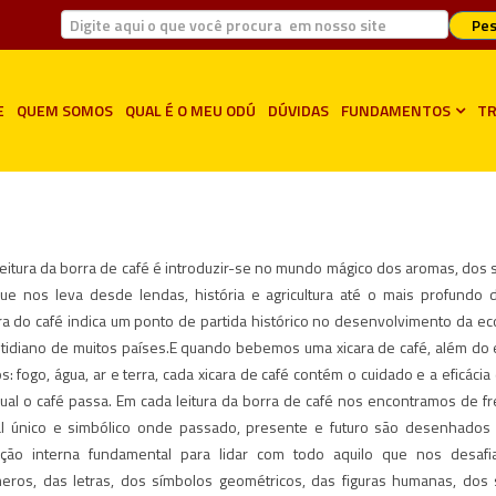
Pes
E
QUEM SOMOS
QUAL É O MEU ODÚ
DÚVIDAS
FUNDAMENTOS
TR
eitura da borra de café é introduzir-se no mundo mágico dos aromas, dos 
que nos leva desde lendas, história e agricultura até o mais profundo
ura do café indica um ponto de partida histórico no desenvolvimento da e
tidiano de muitos países.E quando bebemos uma xicara de café, além do e
: fogo, água, ar e terra, cada xicara de café contém o cuidado e a eficácia
ual o café passa. Em cada leitura da borra de café nos encontramos de f
l único e simbólico onde passado, presente e futuro são desenhados 
ção interna fundamental para lidar com todo aquilo que nos desafia
eros, das letras, dos símbolos geométricos, das figuras humanas, dos