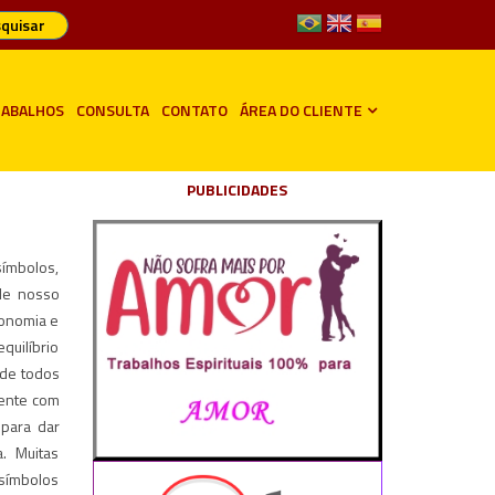
quisar
ABALHOS
CONSULTA
CONTATO
ÁREA DO CLIENTE
PUBLICIDADES
símbolos,
 de nosso
conomia e
quilíbrio
 de todos
rente com
para dar
. Muitas
 símbolos