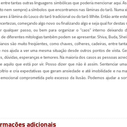
, entre tantas outras linguagens simbólicas que poderia mencionar aqui. A
to nem sempre) a símbolos que encontramos nas lâminas do tarô. Numa xi
es á lâmina do Louco do tarô tradicional ou do tarô White. Então ante est
certezas, começando algo novo ou finalizando algo e seja qual for destas 
ar qualquer passo, ou bem para organizar o “caos” interno deixando 
 de diferentes mitologias também podem se apresentar. Shiva, Buda, Sheil
ianos são muito freqüentes, como chaves, colheres, cadeiras, entre tanta
nos ajuda a ver uma mesma situação desde outros pontos de vista. Ge
es, dúvidas, esperanças e temores. Na maioria dos casos as pessoas acre
, de aquilo que está por vir. Posso dizer que não é assim. Sentenciar uma
rbítrio e cria expectativas que geram ansiedade e até imobilidade e na ma
a emocional comprometida pelo excesso da ilusão. Podemos ajudar a so
t
dIn
are
ormações adicionais