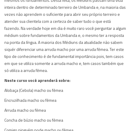
mesmos os fundamentos. Desta feita, os Médiuns passam uma vida
inteira dentro de determinado terreiro de Umbanda e, na maioria das
vezes não aprendem o suficiente para abrir seu próprio terreiro e
atender sua clientela com a certeza de saber tudo o que está
fazendo. Na verdade hoje em dia é muito raro você perguntar a algum
médium sobre fundamentos da Umbanda e, o mesmo ter a resposta
na ponta da língua. A maioria dos Médiuns da atualidade não sabem
siquér diferenciar uma arruda macho por uma arruda fêmea. Ter este
tipo de conhecimento é de fundamental importância pois, tem casos
em que se utiliza somente a arruda macho e, tem casos também que
só utiliza a arruda fêmea.
Neste curso você aprenderá sobre:
Alobaça (Cebola) macho ou fêmea
Encruzilhada macho ou fêmea
Arruda macho ou fêmea
Concha de búzio macho ou fêmea
Comigo ninguém pode macho ou fêmea