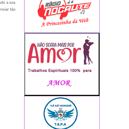
ndo a sua
nviar tão