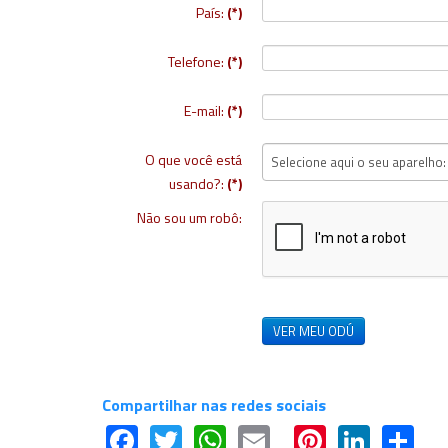
País:
(*)
Telefone:
(*)
E-mail:
(*)
O que você está
usando?:
(*)
Não sou um robô:
VER MEU ODÚ
Compartilhar nas redes sociais
Facebook
Twitter
WhatsApp
Email
Pinteres
Linke
Sh