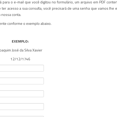
rá para o e-mail que você digitou no formulário, um arquivo em PDF conte
 e ter acesso a sua consulta, você precisará de uma senha que vamos lhe e
m nossa conta.
mente conforme o exemplo abaixo.
EXEMPLO:
oaquim José da Silva Xavier
12/12/1746