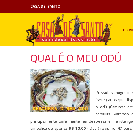
CASA DE
SANTO
HOM
QUAL É O MEU ODÚ
Prezados amigos inte
(sete ) anos que dis
o odú (Caminho-des
consulta. Partindo
principalmente para manter as despezas e manutenção
simbólica de apenas
R$ 10,00
( Dez ) reais no PIX para