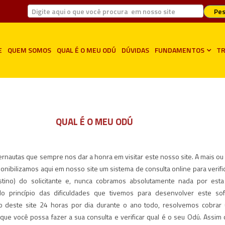
Pes
E
QUEM SOMOS
QUAL É O MEU ODÚ
DÚVIDAS
FUNDAMENTOS
TR
QUAL É O MEU ODÚ
rnautas que sempre nos dar a honra em visitar este nosso site. A mais o
ponibilizamos aqui em nosso site um sistema de consulta online para verific
tino) do solicitante e, nunca cobramos absolutamente nada por esta 
 do princípio das dificuldades que tivemos para desenvolver este so
 deste site 24 horas por dia durante o ano todo, resolvemos cobrar 
 que você possa fazer a sua consulta e verificar qual é o seu Odú. Assim