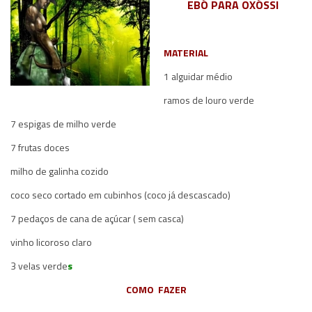
EBÓ PARA OXÓSSI
MATERIAL
1 alguidar médio
ramos de louro verde
7 espigas de milho verde
7 frutas doces
milho de galinha cozido
coco seco cortado em cubinhos (coco já descascado)
7 pedaços de cana de açúcar ( sem casca)
vinho licoroso claro
3 velas verde
s
COMO FAZER