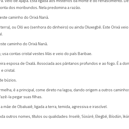
rra. Veio de Ajapá. Está ligada aos mistérios da morte e do renascimento. D
conta dos moribundos. Nela predomina a razão.
este caminho do Orixá Nanã.
rra), ou Oló wo (senhora do dinheiro) ou ainda Oluxegbê. Este Orixá veio
l.
ste caminho do Orixá Nanã.
usa contas cristal vestes lilás e veio do país Baribae.
deira esposa de Oxalá. Associada aos pântanos profundos e ao fogo. É a do
 cristal.
de búzios.
ermelha, é a principal, come direto na lagoa, dando origem a outros caminho
azê-la pegar suas filhas.
 mãe de Obaluaiê, ligada a terra, temida, agressiva e irascível.
da outros nomes, títulos ou qualidades: Inselè, Sùsùré, Elegbé, Bíodún, ìkú