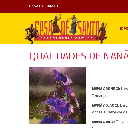
CASA DE
SANTO
HOM
QUALIDADES DE NAN
NANÃ ABENEGÍ:
Dess
Yemanjá.
NANÃ ADJAOCI:
É a g
doces e veste-se de 
NANÃ AJAPÁ:
É a gua