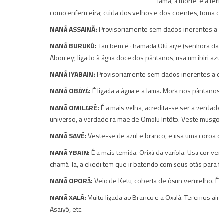
lama, a morte, e a te
como enfermeira; cuida dos velhos e dos doentes, toma 
NANÃ ASSAINÃ:
Provisoriamente sem dados inerentes a 
NANÃ BURUKÚ:
Também é chamada Olú aiye (senhora da te
Abomey; ligado à água doce dos pântanos, usa um ibiri azu
NANÃ IYABAIN:
Provisoriamente sem dados inerentes a e
NANÃ OBÁYÁ:
É ligada a água e a lama. Mora nos pântanos; 
NANÃ OMILARÊ:
É a mais velha, acredita-se ser a verda
universo, a verdadeira mãe de Omolu Intôto. Veste musgo e
NANÃ SAVÉ:
Veste-se de azul e branco, e usa uma coroa 
NANÃ YBAIN:
É a mais temida. Orixá da varíola. Usa cor v
chamá-la, a ekedi tem que ir batendo com seus otás para f
NANÃ OPORÁ:
Veio de Ketu, coberta de òsun vermelho. É a
NANÃ XALÁ:
Muito ligada ao Branco e a Oxalá. Teremos ain
Asaiyó, etc.