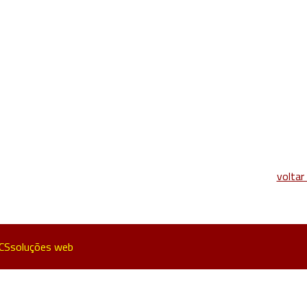
t
dIn
are
voltar
ICSsoluções web