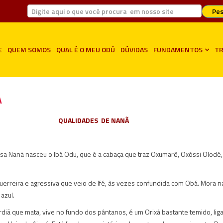
Pes
E
QUEM SOMOS
QUAL É O MEU ODÚ
DÚVIDAS
FUNDAMENTOS
TR
Ã
QUALIDADES DE NANÃ
a Nanã nasceu o Ibá Odu, que é a cabaça que traz Oxumarê, Oxóssi Olodé,
uerreira e agressiva que veio de Ifé, às vezes confundida com Obá. Mora n
azul.
rdiã que mata, vive no fundo dos pântanos, é um Orixá bastante temido, lig