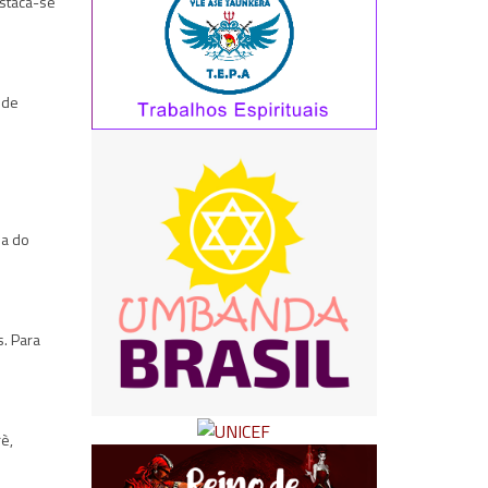
estaca-se
 de
na do
s. Para
rè,