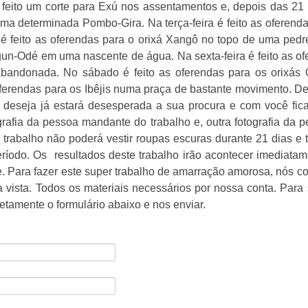
 feito um corte para Exú nos assentamentos e, depois das 21
uma determinada Pombo-Gira. Na terça-feira é feito as oferen
a é feito as oferendas para o orixá Xangô no topo de uma pedr
Logun-Odé em uma nascente de água. Na sexta-feira é feito as o
abandonada. No sábado é feito as oferendas para os orixás
ferendas para os Ibêjis numa praça de bastante movimento. D
ê deseja já estará desesperada a sua procura e com você fic
grafia da pessoa mandante do trabalho e, outra fotografia da 
e trabalho não poderá vestir roupas escuras durante 21 dias 
íodo. Os resultados deste trabalho irão acontecer imediatam
. Para fazer este super trabalho de amarração amorosa, nós 
 a vista. Todos os materiais necessários por nossa conta. Para s
etamente o formulário abaixo e nos enviar.