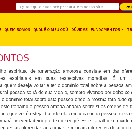
Pes
E
QUEM SOMOS
QUAL É O MEU ODÚ
DÚVIDAS
FUNDAMENTOS
TR
ONTOS
alho espiritual de amarração amorosa consiste em dar ofer
ades espirituais em suas respectivas moradias. É um t
 quem deseja voltar e ter o domínio total sobre a pessoa am
s tal pessoa sairá de sua vida e, sempre vivendo por debaixo
á o domínio total sobre esta pessoa onde a mesma fará tudo 
este trabalho a pessoa amada andará sobre suas ordens de t
do que você esteja traindo ela com uma outra pessoa, mesm
nuará um verdadeiro grude no seu pé. Este trabalho se divide
egues as oferendas aos orixás em locais diferentes de acord