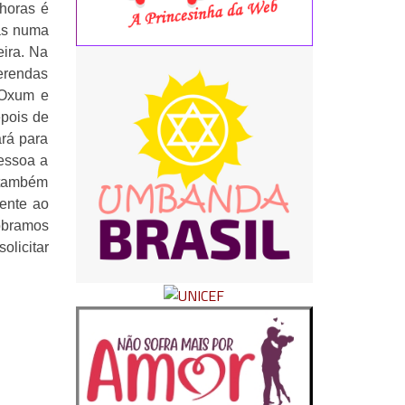
 horas é
das numa
eira. Na
ferendas
 Oxum e
epois de
ará para
pessoa a
e também
ente ao
cobramos
olicitar