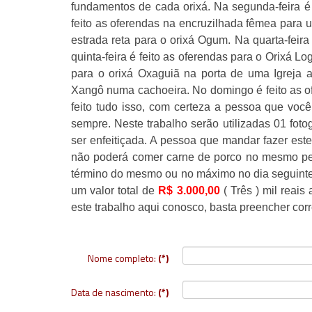
fundamentos de cada orixá. Na segunda-feira é
feito as oferendas na encruzilhada fêmea para 
estrada reta para o orixá Ogum. Na quarta-feir
quinta-feira é feito as oferendas para o Orixá 
para o orixá Oxaguiã na porta de uma Igreja 
Xangô numa cachoeira. No domingo é feito as o
feito tudo isso, com certeza a pessoa que voc
sempre. Neste trabalho serão utilizadas 01 foto
ser enfeitiçada. A pessoa que mandar fazer est
não poderá comer carne de porco no mesmo per
término do mesmo ou no máximo no dia seguinte
um valor total de
R$ 3.000,00
( Três ) mil reais
este trabalho aqui conosco, basta preencher corr
Nome completo:
(*)
Data de nascimento:
(*)