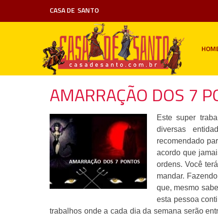
CASA DE
SANTO
HOM
AMARRAÇÃO DOS 7 P
Este super trab
diversas entid
recomendado para
acordo que jamai
ordens. Você ter
mandar. Fazendo 
que, mesmo saben
esta pessoa conti
trabalhos onde a cada dia da semana serão entr