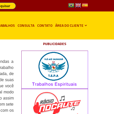
quisar
ABALHOS
CONSULTA
CONTATO
ÁREA DO CLIENTE
PUBLICIDADES
endas a
rabalho
ada, de
 de suas
que você
al modo
o assim
 em sete
o com os