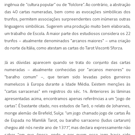
ingênua de “cultura popular” ou de “folclore”. Ao contrário, a abstração
das 40 cartas numeradas, bem como as evocações simbólicas dos
trunfos, permitem associações surpreendentes com inúmeras outras
linguagens simbólicas. Sugerem uma produção muito bem elaborada,
um trabalho de Escola. A maior parte dos estudiosos considera os 22
trunfos – atualmente denominados "arcanos maiores" – uma criação
do norte da Itália, como atestam as cartas do Tarot Visconti Sforza.
Já as dúvidas aparecem quando se trata do conjunto das cartas
numeradas – atualmente conhecidas por "arcanos menores" ou
"baralho comum" –, que teriam sido levadas pelos gurreiros
mamelucos à Europa durante a Idade Média. Existem menções às
"cartas sarracenas" em registros do séc. 14. Anteriores às lâminas
apresentadas acima, encontramos apenas referências a um “jogo de
cartas”. É bastante citado, nos estudos de Tarô, o relato de Johannes,
monge alemão de Brefeld, Suíça: “um jogo chamado jogo de cartas Ás
de Espada no Mamlûk Tarot, ou baralho sarraceno (ludus cartarum)
chegou até nós neste ano de 1377”, mas declara expressamente não
saber “em que época, onde e por quem esse jogo havia sido