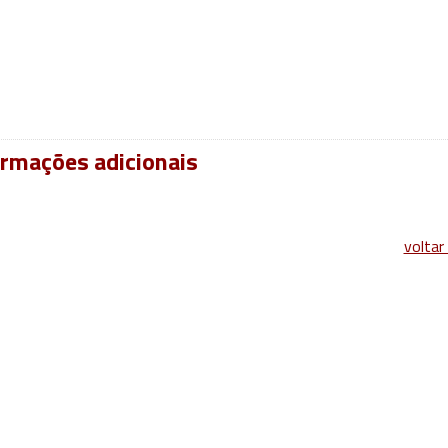
t
dIn
are
ormações adicionais
voltar