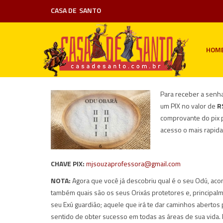
CASA DE
SANTO
HOM
Para receber a senha
um PIX no valor de
R
comprovante do pix 
acesso o mais rapid
CHAVE PIX:
mjsouzaprofessora@gmail.com
NOTA:
Agora que você já descobriu qual é o seu Odú, aco
também quais são os seus Orixás protetores e, principa
seu Exú guardião; aquele que irá te dar caminhos aberto
sentido de obter sucesso em todas as áreas de sua vida. P