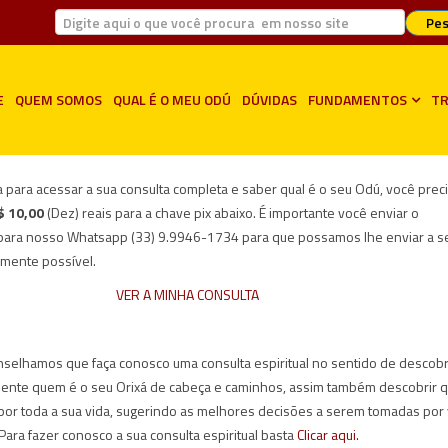
Pes
E
QUEM SOMOS
QUAL É O MEU ODÚ
DÚVIDAS
FUNDAMENTOS
TR
 para acessar a sua consulta completa e saber qual é o seu Odú, você preci
$ 10,00
(Dez) reais para a chave pix abaixo. É importante você enviar o
para nosso Whatsapp (33) 9.9946-1734 para que possamos lhe enviar a 
amente possível.
VER A MINHA CONSULTA
nselhamos que faça conosco uma consulta espiritual no sentido de descobr
lmente quem é o seu Orixá de cabeça e caminhos, assim também descobrir 
s por toda a sua vida, sugerindo as melhores decisões a serem tomadas por
ara fazer conosco a sua consulta espiritual basta
Clicar aqui.