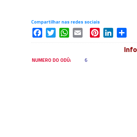
Compartilhar nas redes sociais
Facebook
Twitter
WhatsApp
Email
Pinteres
Linke
Sh
Inf
NUMERO DO ODÚ:
6