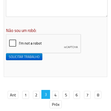
Não sou um robô:
SOLICITAR TRABALHO
3
Ant
1
2
4
5
6
7
8
Próx