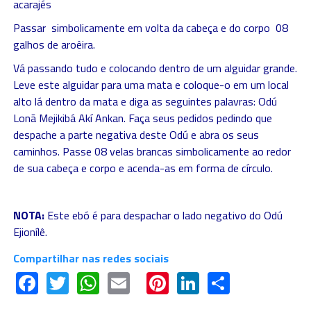
acarajés
Passar simbolicamente em volta da cabeça e do corpo 08
galhos de aroêira.
Vá passando tudo e colocando dentro de um alguidar grande.
Leve este alguidar para uma mata e coloque-o em um local
alto lá dentro da mata e diga as seguintes palavras: Odú
Lonã Mejikibá Akí Ankan. Faça seus pedidos pedindo que
despache a parte negativa deste Odú e abra os seus
caminhos. Passe 08 velas brancas simbolicamente ao redor
de sua cabeça e corpo e acenda-as em forma de círculo.
NOTA:
Este ebó é para despachar o lado negativo do Odú
Ejionílê.
Compartilhar nas redes sociais
Facebook
Twitter
WhatsApp
Email
Pinterest
LinkedIn
Share