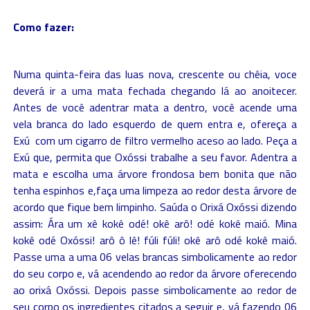
Como fazer:
Numa quinta-feira das luas nova, crescente ou chêia, voce
deverá ir a uma mata fechada chegando lá ao anoitecer.
Antes de você adentrar mata a dentro, você acende uma
vela branca do lado esquerdo de quem entra e, ofereça a
Exú com um cigarro de filtro vermelho aceso ao lado. Peça a
Exú que, permita que Oxóssi trabalhe a seu favor. Adentra a
mata e escolha uma árvore frondosa bem bonita que não
tenha espinhos e,faça uma limpeza ao redor desta árvore de
acordo que fique bem limpinho. Saúda o Orixá Oxóssi dizendo
assim: Ára um xê kokê odé! okê arô! odé kokê maió. Mina
kokê odé Oxóssi! arô ô lê! fúli fúli! okê arô odé kokê maió.
Passe uma a uma 06 velas brancas simbolicamente ao redor
do seu corpo e, vá acendendo ao redor da árvore oferecendo
ao orixá Oxóssi. Depois passe simbolicamente ao redor de
seu corpo os ingredientes citados a seguir e, vá fazendo 06