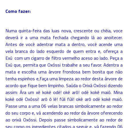
Como fazer:
Numa quinta-feira das luas nova, crescente ou chêia, voce
deverá ir a uma mata fechada chegando lá ao anoitecer.
Antes de você adentrar mata a dentro, você acende uma
vela branca do lado esquerdo de quem entra e, ofereça a
Exú com um cigarro de filtro vermelho aceso ao lado. Peça a
Exú que, permita que Oxóssi trabalhe a seu favor. Adentra a
mata e escolha uma árvore frondosa bem bonita que não
tenha espinhos e,faça uma limpeza ao redor desta árvore de
acordo que fique bem limpinho. Saúda o Orixá Oxóssi dizendo
assim: Ára um xê kokê odé! okê arô! odé kokê maió. Mina
kokê odé Oxóssi! arô ô lê! fúli fúli! okê arô odé kokê maió.
Passe uma a uma 06 velas brancas simbolicamente ao redor
do seu corpo e, vá acendendo ao redor da árvore oferecendo
ao orixá Oxóssi. Depois passe simbolicamente ao redor de
seu corpo os ingredientes citados a seguir e, vá fazendo 06