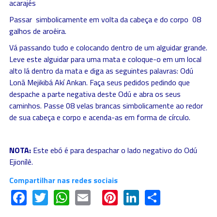
acarajés
Passar simbolicamente em volta da cabeça e do corpo 08
galhos de aroêira.
Vá passando tudo e colocando dentro de um alguidar grande.
Leve este alguidar para uma mata e coloque-o em um local
alto lá dentro da mata e diga as seguintes palavras: Odú
Lonã Mejikibá Akí Ankan. Faça seus pedidos pedindo que
despache a parte negativa deste Odú e abra os seus
caminhos. Passe 08 velas brancas simbolicamente ao redor
de sua cabeça e corpo e acenda-as em forma de círculo.
NOTA:
Este ebó é para despachar o lado negativo do Odú
Ejionílê.
Compartilhar nas redes sociais
Facebook
Twitter
WhatsApp
Email
Pinterest
LinkedIn
Share